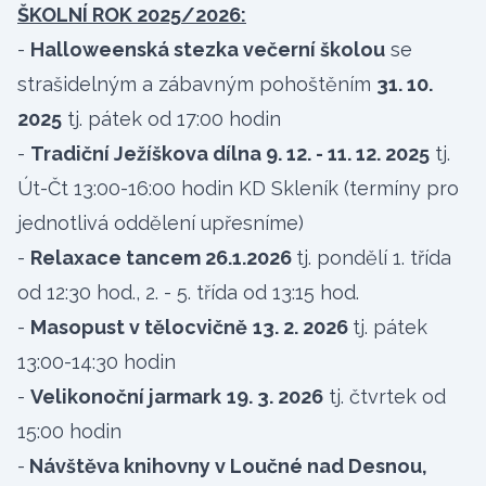
ŠKOLNÍ ROK 2025/2026:
-
Halloweenská stezka večerní školou
se
strašidelným a zábavným pohoštěním
31. 10.
2025
tj. pátek od 17:00 hodin
-
Tradiční Ježíškova dílna 9. 12. - 11. 12. 2025
tj.
Út-Čt 13:00-16:00 hodin KD Skleník (termíny pro
jednotlivá oddělení upřesníme)
-
Relaxace tancem 26.1.2026
tj. pondělí 1. třída
od 12:30 hod., 2. - 5. třída od 13:15 hod.
-
Masopust v tělocvičně
13. 2. 2026
tj. pátek
13:00-14:30 hodin
-
Velikonoční jarmark
19. 3. 2026
tj. čtvrtek od
15:00 hodin
-
Návštěva knihovny v Loučné nad Desnou,