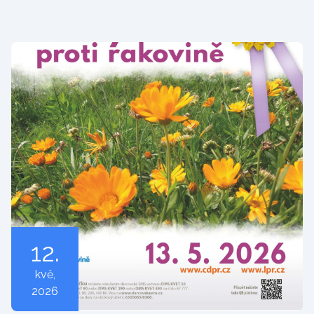
12.
kvě
,
2026