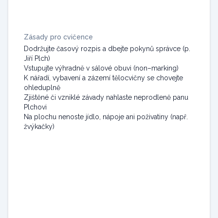
Zásady pro cvičence
Dodržujte časový rozpis a dbejte pokynů správce (p.
Jiří Plch)
Vstupujte výhradně v sálové obuvi (non–marking)
K nářadí, vybavení a zázemí tělocvičny se chovejte
ohleduplně
Zjištěné či vzniklé závady nahlaste neprodleně panu
Plchovi
Na plochu nenoste jídlo, nápoje ani poživatiny (např.
žvýkačky)