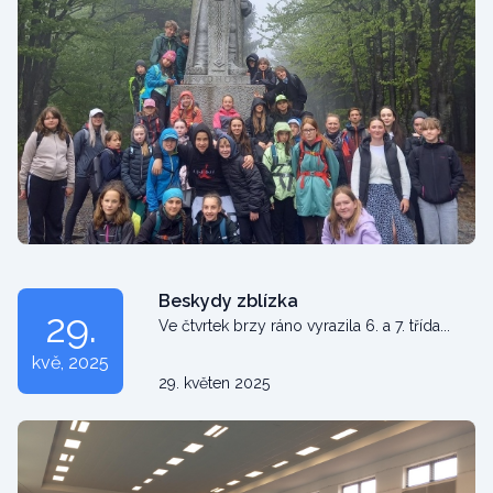
Beskydy zblízka
29.
Ve čtvrtek brzy ráno vyrazila 6. a 7. třída...
kvě
, 2025
29. květen 2025