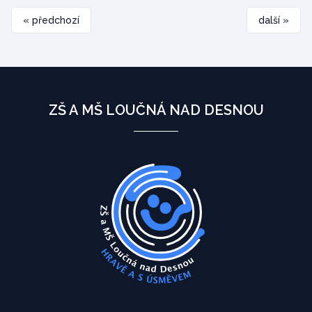
« předchozí
další »
ZŠ A MŠ LOUČNÁ NAD DESNOU