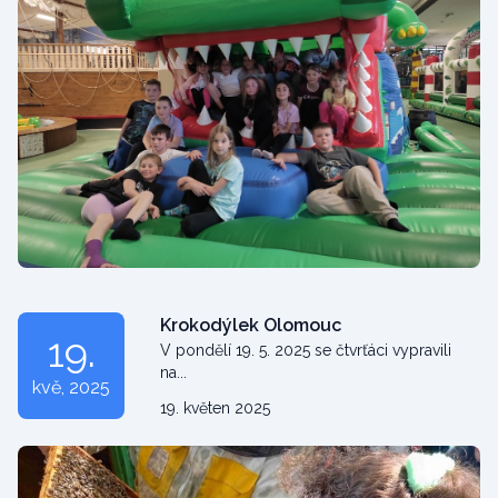
Krokodýlek Olomouc
19.
V pondělí 19. 5. 2025 se čtvrťáci vypravili
na...
kvě
, 2025
19. květen 2025