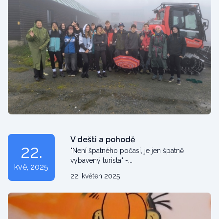
V dešti a pohodě
22.
"Není špatného počasí, je jen špatně
vybavený turista" -...
kvě
, 2025
22. květen 2025