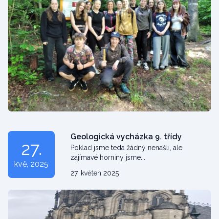
Geologická vycházka 9. třídy
27.
Poklad jsme teda žádný nenašli, ale
zajímavé horniny jsme...
kvě
, 2025
27. květen 2025