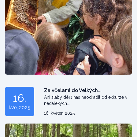
Za včelami do Velkých...
16.
Ani slabý déšť nás neodradil od exkurze v
nedalekých...
kvě
, 2025
16. květen 2025