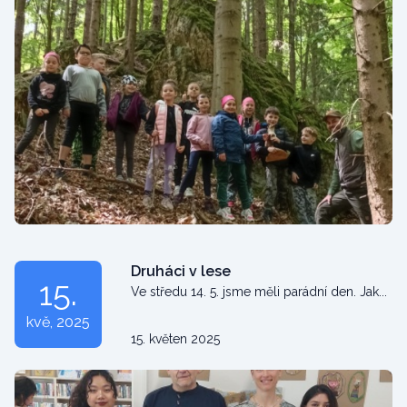
Druháci v lese
15.
Ve středu 14. 5. jsme měli parádní den. Jak...
kvě
, 2025
15. květen 2025