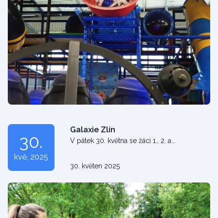
Galaxie Zlín
30.
V pátek 30. května se žáci 1., 2. a...
kvě
, 2025
30. květen 2025