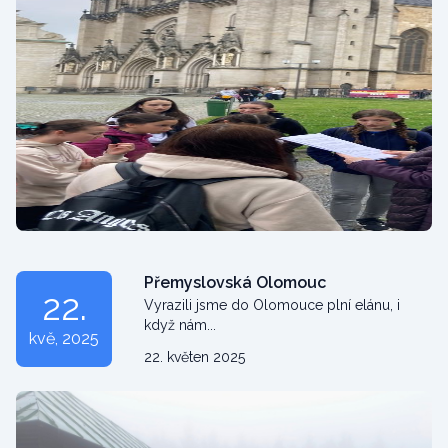
Přemyslovská Olomouc
22.
Vyrazili jsme do Olomouce plní elánu, i
když nám...
kvě
, 2025
22. květen 2025