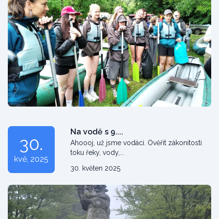
Na vodě s 9....
30.
Ahoooj, už jsme vodáci. Ověřit zákonitosti
toku řeky, vody,...
kvě
, 2025
30. květen 2025