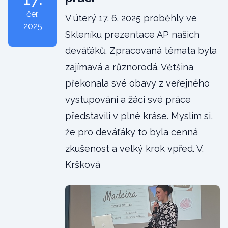
čer
,
V úterý 17. 6. 2025 proběhly ve
2025
Skleníku prezentace AP našich
deváťáků. Zpracovaná témata byla
zajímavá a různorodá. Většina
překonala své obavy z veřejného
vystupování a žáci své práce
představili v plné kráse. Myslím si,
že pro deváťáky to byla cenná
zkušenost a velký krok vpřed. V.
Kršková