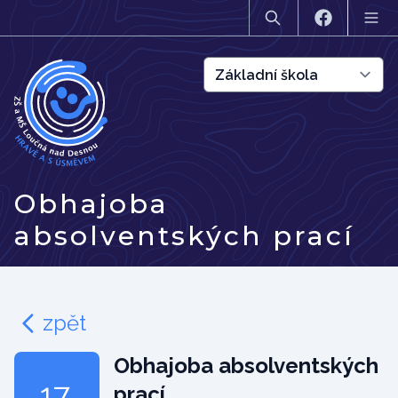
Obhajoba
absolventských prací
zpět
Obhajoba absolventských
17.
prací