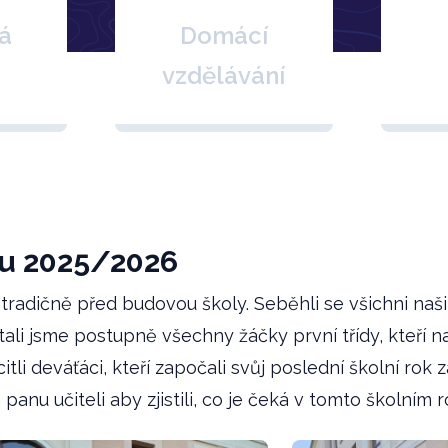
á
Domácí
vzdělávání
ku 2025/2026
tradičně před budovou školy. Seběhli se všichni naši ž
ali jsme postupně všechny žáčky první třídy, kteří n
li deváťáci, kteří započali svůj poslední školní rok z
 panu učiteli aby zjistili, co je čeká v tomto školním 