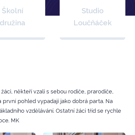
Školní
Studio
družina
Loučňáček
áci, někteří vzali s sebou rodiče, prarodiče,
a první pohled vypadají jako dobrá parta. Na
ákladního vzdělávání. Ostatní žáci tříd se rychle
roce. MK