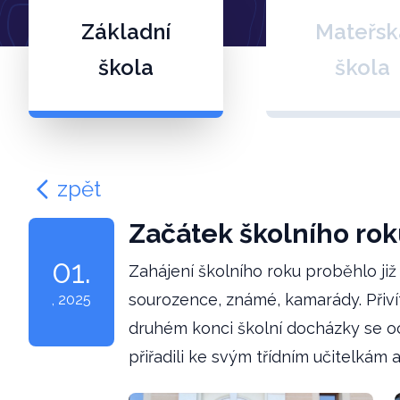
Základní
Mateřsk
škola
škola
zpět
Začátek školního ro
01.
Zahájení školního roku proběhlo již 
sourozence, známé, kamarády. Přivít
, 2025
druhém konci školní docházky se ocit
přiřadili ke svým třídním učitelkám a