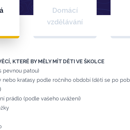
á
Domácí
vzdělávání
ĚCÍ, KTERÉ BY MĚLY MÍT DĚTI VE ŠKOLCE
s pevnou patou)
y nebo kraťasy podle ročního období (děti se po po
)
ní prádlo (podle vašeho uvážení)
ožky
o