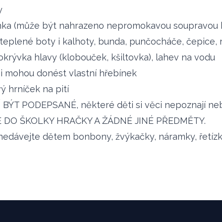
y
ěnka (může být nahrazeno nepromokavou soupravou 
teplené boty i kalhoty, bunda, punčocháče, čepice, 
krývka hlavy (klobouček, kšiltovka), lahev na vodu
si mohou donést vlastní hřebínek
ý hrníček na pití
BÝT PODEPSANÉ, některé děti si věci nepoznají neb
 DO ŠKOLKY HRAČKY A ŽÁDNÉ JINÉ PŘEDMĚTY.
nedávejte dětem bonbony, žvýkačky, náramky, řetízky