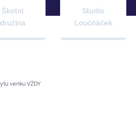
Školní
Studio
družina
Loučňáček
bytu venku VŽDY