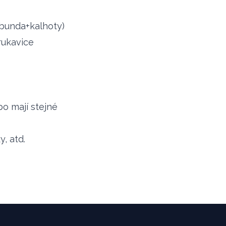
bunda+kalhoty)
rukavice
o mají stejné
, atd.