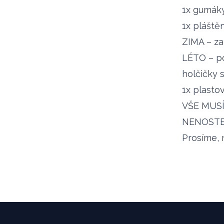
1x gumák
1x plášt
ZIMA – za
LÉTO – po
holčičky 
1x plastov
VŠE MUSÍ 
NENOSTE
Prosíme, 