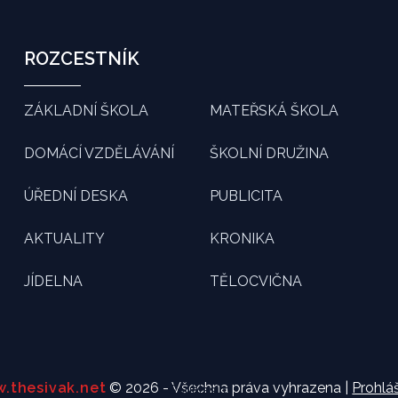
ROZCESTNÍK
ZÁKLADNÍ ŠKOLA
MATEŘSKÁ ŠKOLA
DOMÁCÍ VZDĚLÁVÁNÍ
ŠKOLNÍ DRUŽINA
ÚŘEDNÍ DESKA
PUBLICITA
AKTUALITY
KRONIKA
JÍDELNA
TĚLOCVIČNA
.thesivak.net
© 2026 - Všechna práva vyhrazena |
Prohláš
Souhlasím