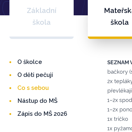
Základní
Mateřsk
škola
škola
O školce
SEZNAM V
bačkory (
O děti pečují
2x teplák
Co s sebou
převlékají
1–2x spod
Nástup do MŠ
1–2x pon
Zápis do MŠ 2026
1x tričko
1x pyžam