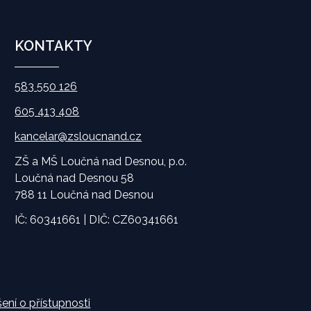
KONTAKTY
583 550 126
605 413 408
kancelar@zsloucnand.cz
ZŠ a MŠ Loučná nad Desnou, p.o.
Loučná nad Desnou 58
788 11 Loučná nad Desnou
IČ: 60341661 | DIČ: CZ60341661
ení o přístupnosti