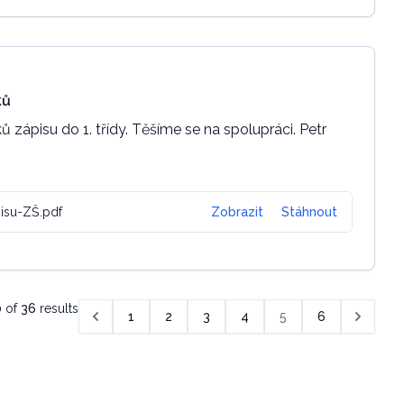
ků
 zápisu do 1. třídy. Těšíme se na spolupráci. Petr
isu-ZŠ.pdf
Zobrazit
Stáhnout
0
of
36
results
1
2
3
4
5
6