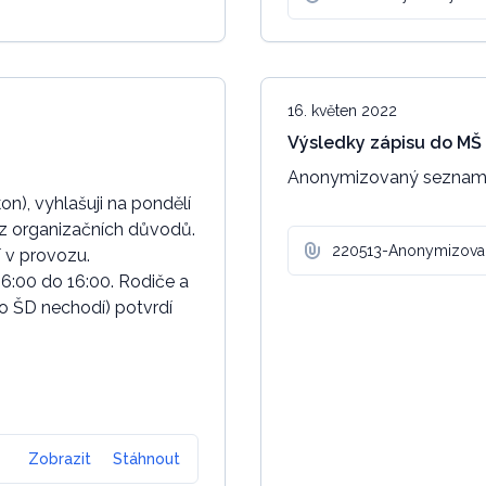
16. květen 2022
Výsledky zápisu do MŠ
Anonymizovaný seznam dě
n), vyhlašuji na pondělí
) z organizačních důvodů.
220513-Anonymizovan
í v provozu.
06:00 do 16:00. Rodiče a
 do ŠD nechodí) potvrdí
Zobrazit
Stáhnout