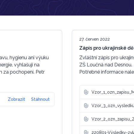
27. červen 2022
Zápis pro ukrajinské dě
avu, hygienu ani výuku
Zvláštní zápis pro ukraj
rgie, vyhlašuji na
ZŠ Loučná nad Desnou.
ám za pochopení. Petr
Potřebné informace nale
Vzor_1_ozn_zapisu_
Zobrazit
Stáhnout
Vzor_3_ozn_vysledk
Vzor_2_ozn_zapisu_