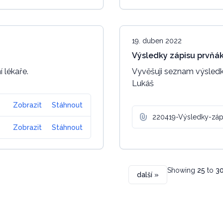
19. duben 2022
Výsledky zápisu prvňá
 lékaře.
Vyvěšuji seznam výsledků
Lukáš
Zobrazit
Stáhnout
220419-Výsledky-záp
Zobrazit
Stáhnout
Showing
25
to
3
další »