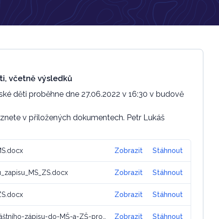
ti, včetně výsledků
inské děti proběhne dne 27.06.2022 v 16:30 v budově
znete v přiložených dokumentech. Petr Lukáš
MS.docx
Zobrazit
Stáhnout
u_zapisu_MS_ZS.docx
Zobrazit
Stáhnout
ZS.docx
Zobrazit
Stáhnout
220801-Výsledky-zvláštního-zápisu-do-MŠ-a-ZŠ-pro-UA.pdf
Zobrazit
Stáhnout