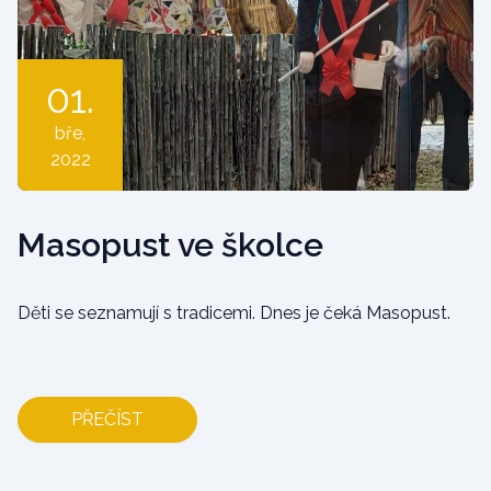
01.
bře
,
2022
Masopust ve školce
Děti se seznamují s tradicemi. Dnes je čeká Masopust.
PŘEČÍST