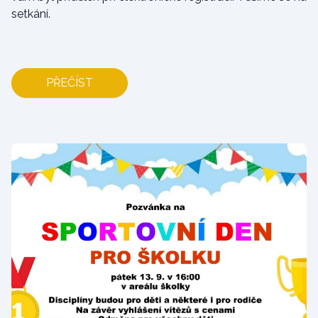
setkání.
PŘEČÍST