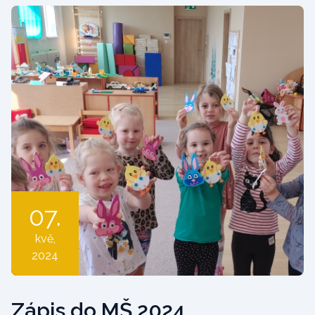
07.
kvě
,
2024
Zápis do MŠ 2024