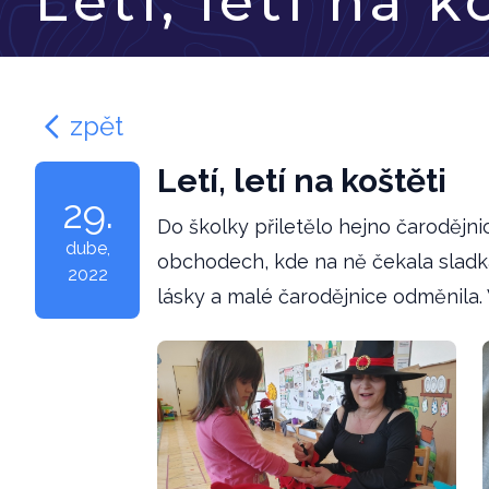
Letí, letí na k
zpět
Letí, letí na koštěti
29.
Do školky přiletělo hejno čarodějni
dube
,
obchodech, kde na ně čekala sladká
2022
lásky a malé čarodějnice odměnila.