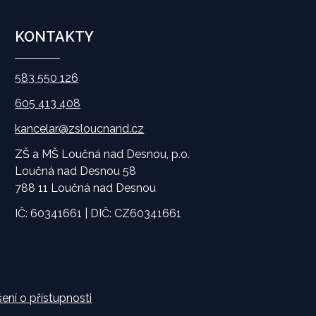
KONTAKTY
583 550 126
605 413 408
kancelar@zsloucnand.cz
ZŠ a MŠ Loučná nad Desnou, p.o.
Loučná nad Desnou 58
788 11 Loučná nad Desnou
IČ: 60341661 | DIČ: CZ60341661
ení o přístupnosti