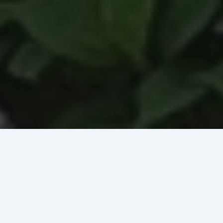
Souhlasím
Základní
škola