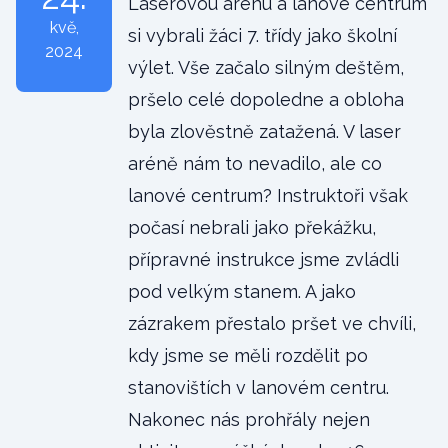
Laserovou arénu a lanové centrum
kvě
,
si vybrali žáci 7. třídy jako školní
2024
výlet. Vše začalo silným deštěm,
pršelo celé dopoledne a obloha
byla zlověstně zatažená. V laser
aréně nám to nevadilo, ale co
lanové centrum? Instruktoři však
počasí nebrali jako překážku,
přípravné instrukce jsme zvládli
pod velkým stanem. A jako
zázrakem přestalo pršet ve chvíli,
kdy jsme se měli rozdělit po
stanovištích v lanovém centru.
Nakonec nás prohřály nejen