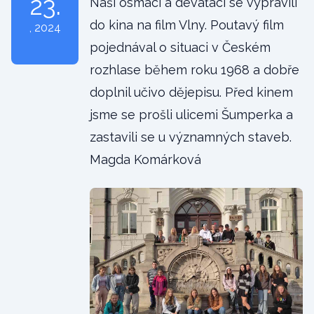
23.
Naši osmáci a deváťáci se vypravili
do kina na film Vlny. Poutavý film
, 2024
pojednával o situaci v Českém
rozhlase během roku 1968 a dobře
doplnil učivo dějepisu. Před kinem
jsme se prošli ulicemi Šumperka a
zastavili se u významných staveb.
Magda Komárková