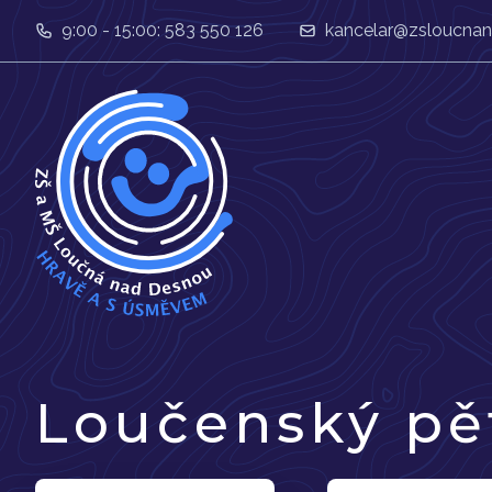
9:00 - 15:00: 583 550 126
kancelar@zsloucnan
Loučenský pě