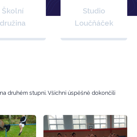
Školní
Studio
družina
Loučňáček
 na druhém stupni. Všichni úspěšně dokončili