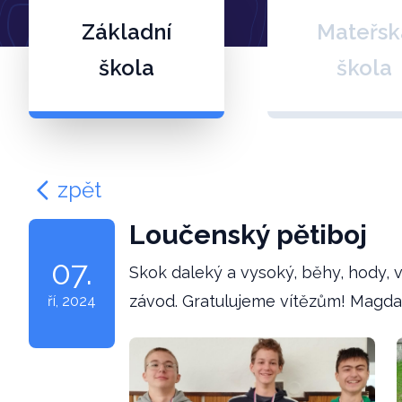
Základní
Mateřsk
škola
škola
zpět
Loučenský pětiboj
07.
Skok daleký a vysoký, běhy, hody, v
závod. Gratulujeme vítězům! Magda
ří
, 2024