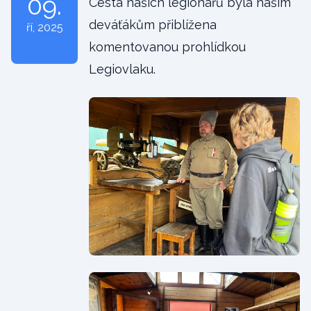
09.
Cesta našich legionářů byla našim
deváťákům přiblížena
ří
, 2025
komentovanou prohlídkou
Legiovlaku.