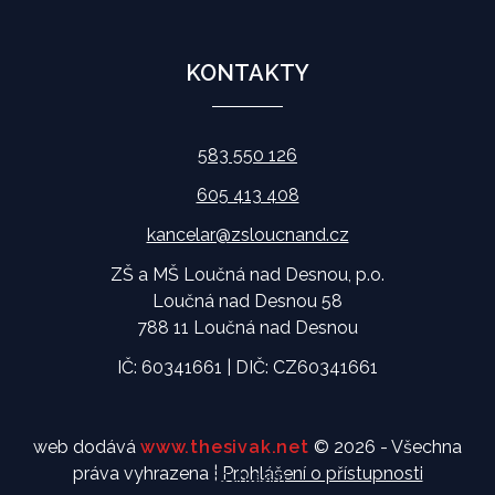
KONTAKTY
583 550 126
605 413 408
kancelar@zsloucnand.cz
ZŠ a MŠ Loučná nad Desnou, p.o.
Loučná nad Desnou 58
788 11 Loučná nad Desnou
IČ: 60341661 | DIČ: CZ60341661
web dodává
www.thesivak.net
© 2026 - Všechna
práva vyhrazena |
Prohlášení o přístupnosti
Souhlasím