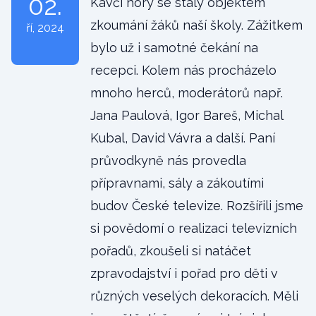
02.
Kavčí hory se staly objektem
zkoumání žáků naší školy. Zážitkem
ří
, 2024
bylo už i samotné čekání na
recepci. Kolem nás procházelo
mnoho herců, moderátorů např.
Jana Paulová, Igor Bareš, Michal
Kubal, David Vávra a další. Paní
průvodkyně nás provedla
přípravnami, sály a zákoutími
budov České televize. Rozšířili jsme
si povědomí o realizaci televizních
pořadů, zkoušeli si natáčet
zpravodajství i pořad pro děti v
různých veselých dekoracích. Měli