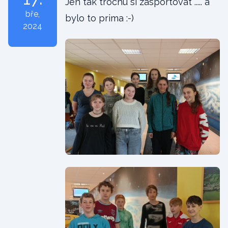
Jen tak trochu si zasportovat ..... a
bře
,
bylo to prima :-)
2024