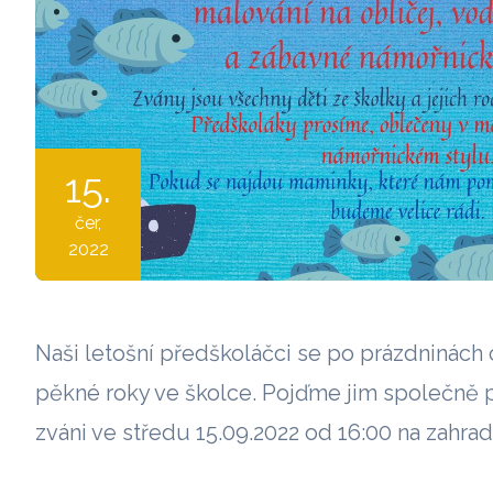
15.
čer
,
2022
Naši letošní předškoláčci se po prázdninách c
pěkné roky ve školce. Pojďme jim společně p
zváni ve středu 15.09.2022 od 16:00 na zahra