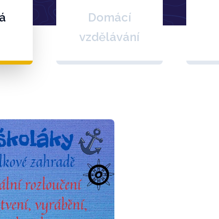
á
Domácí
vzdělávání