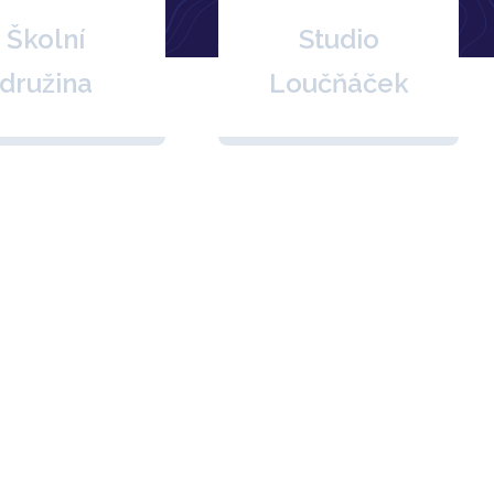
Školní
Studio
družina
Loučňáček