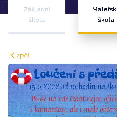
Základní
Mateřsk
škola
škola
zpět