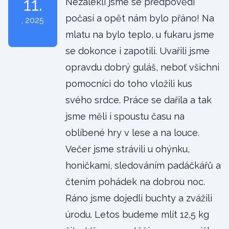
11.
Nezalekli jsme se předpovědi
počasí a opět nám bylo přáno! Na
, 2025
mlatu na bylo teplo, u fukaru jsme
se dokonce i zapotili. Uvařili jsme
opravdu dobrý guláš, neboť všichni
pomocníci do toho vložili kus
svého srdce. Práce se dařila a tak
jsme měli i spoustu času na
oblíbené hry v lese a na louce.
Večer jsme strávili u ohýnku,
honičkami, sledováním padáčkářů a
čtením pohádek na dobrou noc.
Ráno jsme dojedli buchty a zvážili
úrodu. Letos budeme mlít 12,5 kg