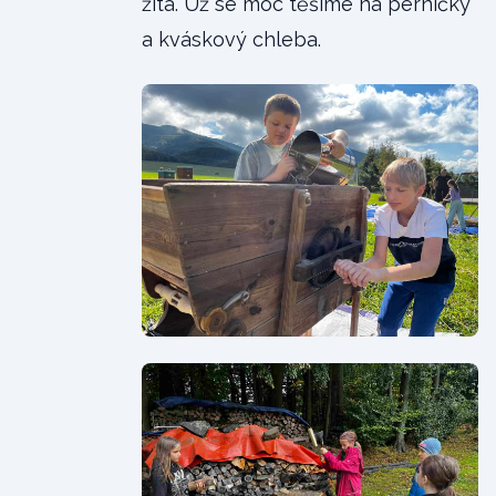
žita. Už se moc těšíme na perníčky
a kváskový chleba.