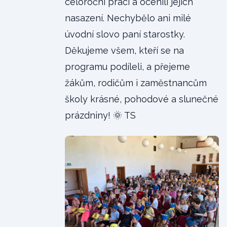
celoroční práci a ocenili jejich
nasazení. Nechybělo ani milé
úvodní slovo paní starostky.
Děkujeme všem, kteří se na
programu podíleli, a přejeme
žákům, rodičům i zaměstnancům
školy krásné, pohodové a slunečné
prázdniny! 🌞 TS