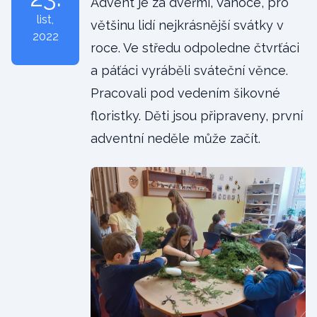
Advent je za dveřmi, Vánoce, pro
list
,
většinu lidí nejkrásnější svátky v
2022
roce. Ve středu odpoledne čtvrťáci
a páťáci vyráběli sváteční věnce.
Pracovali pod vedením šikovné
floristky. Děti jsou připraveny, první
adventní neděle může začít.