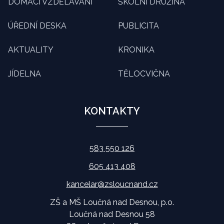
DOMÁCÍ VZDĚLÁVÁNÍ
ŠKOLNÍ DRUŽINA
ÚŘEDNÍ DESKA
PUBLICITA
AKTUALITY
KRONIKA
JÍDELNA
TĚLOCVIČNA
KONTAKTY
583 550 126
605 413 408
kancelar@zsloucnand.cz
ZŠ a MŠ Loučná nad Desnou, p.o.
Loučná nad Desnou 58