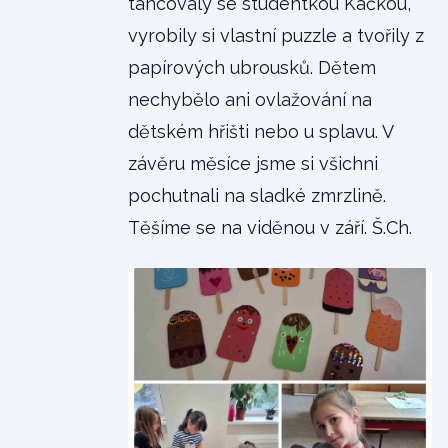
tancovaly se studentkou Kačkou,
vyrobily si vlastní puzzle a tvořily z
papírových ubrousků. Dětem
nechybělo ani ovlažování na
dětském hřišti nebo u splavu. V
závěru měsíce jsme si všichni
pochutnali na sladké zmrzlině.
Těšíme se na viděnou v září. Š.Ch.