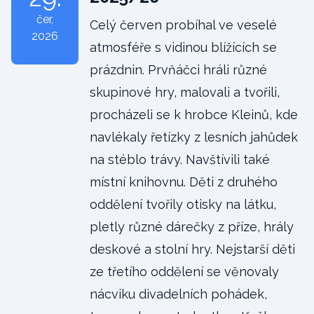
čer
,
Celý červen probíhal ve veselé
2026
atmosféře s vidinou blížících se
prázdnin. Prvňáčci hráli různé
skupinové hry, malovali a tvořili,
procházeli se k hrobce Kleinů, kde
navlékaly řetízky z lesních jahůdek
na stéblo trávy. Navštívili také
místní knihovnu. Děti z druhého
oddělení tvořily otisky na látku,
pletly různé dárečky z příze, hrály
deskové a stolní hry. Nejstarší děti
ze třetího oddělení se věnovaly
nácviku divadelních pohádek,