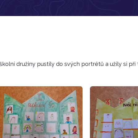
i
kolní družiny pustily do svých portrétů a užily si 