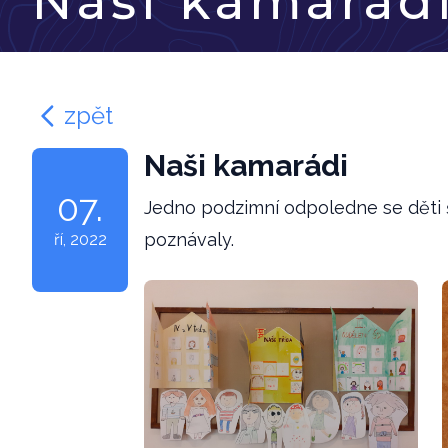
Naši kamarád
zpět
Naši kamarádi
07.
Jedno podzimní odpoledne se děti š
poznávaly.
ří
, 2022