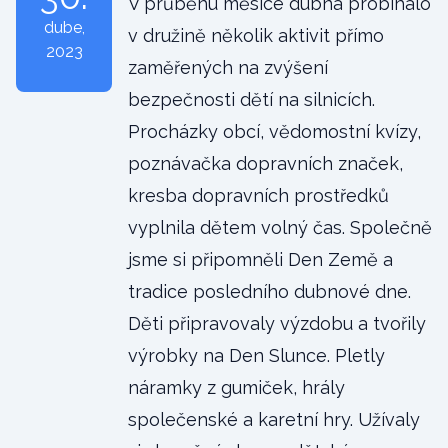
V průběhu měsíce dubna probíhalo
dube
,
v družině několik aktivit přímo
2023
zaměřených na zvýšení
bezpečnosti dětí na silnicích.
Procházky obcí, vědomostní kvízy,
poznávačka dopravních značek,
kresba dopravních prostředků
vyplnila dětem volný čas. Společně
jsme si připomněli Den Země a
tradice posledního dubnové dne.
Děti připravovaly výzdobu a tvořily
výrobky na Den Slunce. Pletly
náramky z gumiček, hrály
společenské a karetní hry. Užívaly