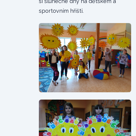
si slunečné dny na dětském a
sportovním hřišti.