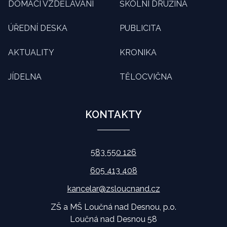
DOMÁCÍ VZDĚLÁVÁNÍ
ŠKOLNÍ DRUŽINA
ÚŘEDNÍ DESKA
PUBLICITA
AKTUALITY
KRONIKA
JÍDELNA
TĚLOCVIČNA
KONTAKTY
583 550 126
605 413 408
kancelar@zsloucnand.cz
ZŠ a MŠ Loučná nad Desnou, p.o.
Loučná nad Desnou 58