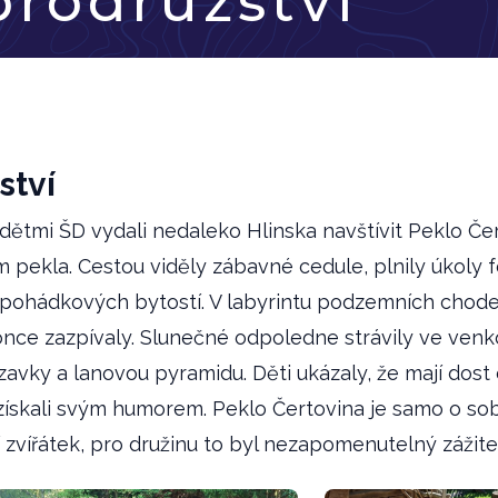
brodružství
ství
dětmi ŠD vydali nedaleko Hlinska navštívit Peklo Če
ám pekla. Cestou viděly zábavné cedule, plnily úkoly
 pohádkových bytostí. V labyrintu podzemních chodeb 
once zazpívaly. Slunečné odpoledne strávily ve ven
luzavky a lanovou pyramidu. Děti ukázaly, že mají dos
ed získali svým humorem. Peklo Čertovina je samo o so
 zvířátek, pro družinu to byl nezapomenutelný zážite