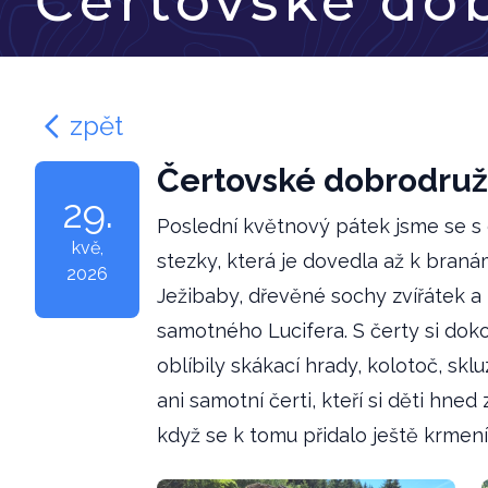
Čertovské do
zpět
Čertovské dobrodruž
29.
Poslední květnový pátek jsme se s 
kvě
,
stezky, která je dovedla až k bran
2026
Ježibaby, dřevěné sochy zvířátek a
samotného Lucifera. S čerty si dok
oblíbily skákací hrady, kolotoč, sk
ani samotní čerti, kteří si děti hn
když se k tomu přidalo ještě krmení