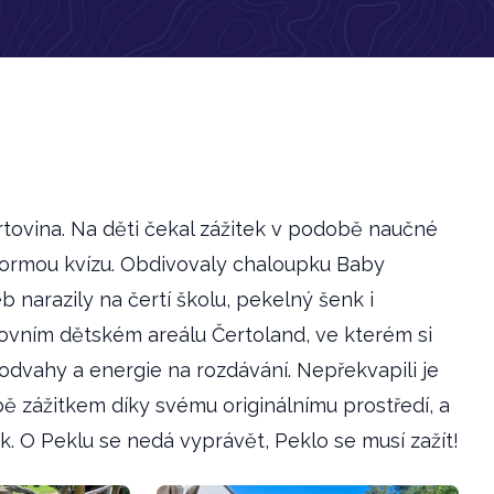
rtovina. Na děti čekal zážitek v podobě naučné
 formou kvízu. Obdivovaly chaloupku Baby
narazily na čertí školu, pekelný šenk i
kovním dětském areálu Čertoland, ve kterém si
t odvahy a energie na rozdávání. Nepřekvapili je
bě zážitkem díky svému originálnímu prostředí, a
k. O Peklu se nedá vyprávět, Peklo se musí zažít!