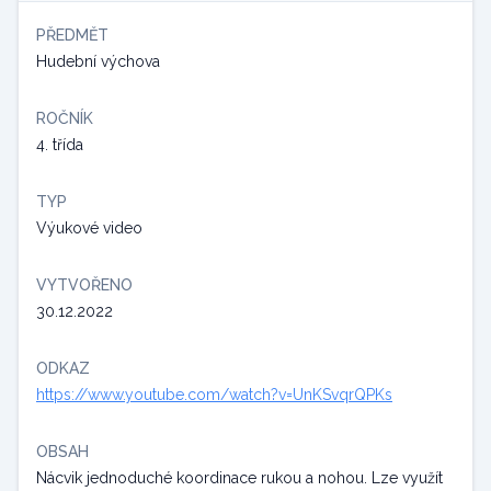
PŘEDMĚT
Hudební výchova
ROČNÍK
4. třída
TYP
Výukové video
VYTVOŘENO
30.12.2022
ODKAZ
https://www.youtube.com/watch?v=UnKSvqrQPKs
OBSAH
Nácvik jednoduché koordinace rukou a nohou. Lze využít