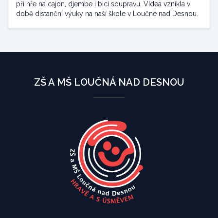
při hře na cajon, djembe i bicí soupravu. VIdea vznikla v
době distanční výuky na naší škole v Loučné nad Desnou.
ZŠ A MŠ LOUČNÁ NAD DESNOU