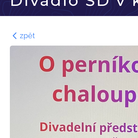
Divadlo ŠD v
zpět