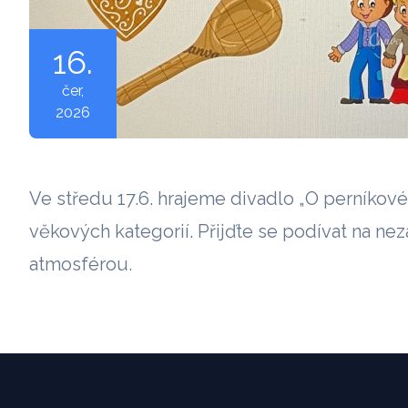
16.
čer
,
2026
Ve středu 17.6. hrajeme divadlo „O perníkov
věkových kategorií. Přijďte se podívat na n
atmosférou.