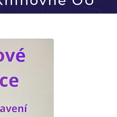
 knihovně OÚ