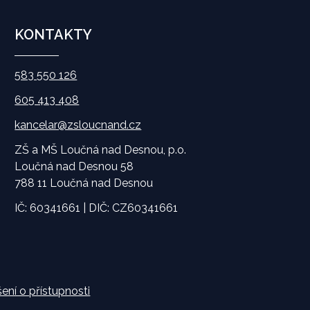
KONTAKTY
583 550 126
605 413 408
kancelar@zsloucnand.cz
ZŠ a MŠ Loučná nad Desnou, p.o.
Loučná nad Desnou 58
788 11 Loučná nad Desnou
IČ: 60341661 | DIČ: CZ60341661
ení o přístupnosti