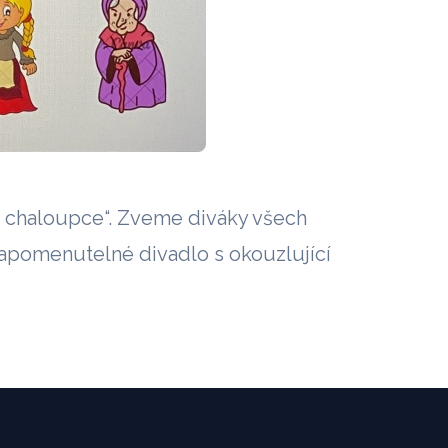
é chaloupce“. Zveme diváky všech
ezapomenutelné divadlo s okouzlující