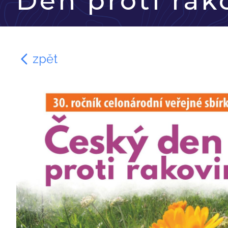
Den proti rak
zpět